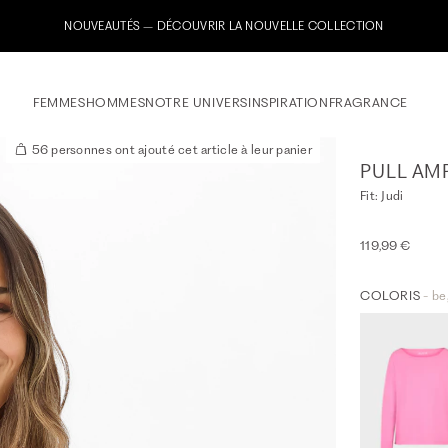
Inscrivez-vous maintenant à notre newsletter & recevez un bon de bienvenue
FEMMES
HOMMES
NOTRE UNIVERS
INSPIRATION
FRAGRANCE
56 personnes ont ajouté cet article à leur panier
PULL AM
Fit: Judi
119,99 €
COLORIS
- be