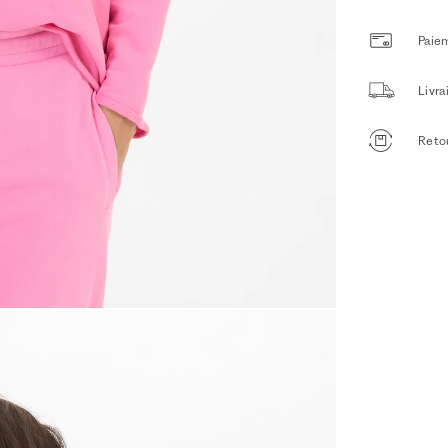
Paiem
Livr
Retou