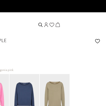
 de 10%
PLE
gonia pink