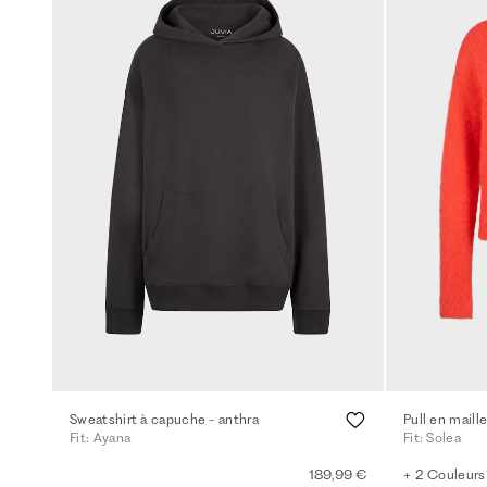
Sweatshirt à capuche - anthra
Pull en maill
Fit: Ayana
Fit: Solea
189,99 €
+ 2 Couleurs