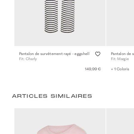
Pantalon de survêtement rayé - eggshell
Pantalon de 
Fit: Charly
Fit: Margie
149,99 €
+ 1 Coloris
ARTICLES SIMILAIRES