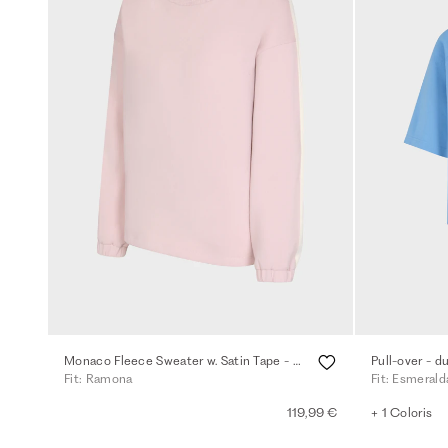
Monaco Fleece Sweater w. Satin Tape - powder rose
Pull-over - d
Fit: Ramona
Fit: Esmerald
119,99 €
+ 1 Coloris