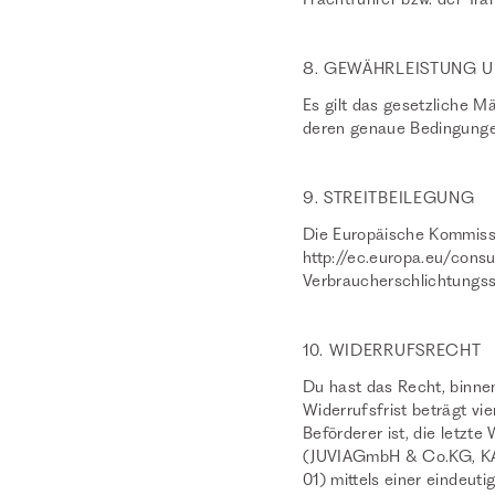
8. GEWÄHRLEISTUNG 
Es gilt das gesetzliche 
deren genaue Bedingungen
9. STREITBEILEGUNG
Die Europäische Kommission
http://ec.europa.eu/cons
Verbraucherschlichtungsste
10. WIDERRUFSRECHT
Du hast das Recht, binne
Widerrufsfrist beträgt vi
Beförderer ist, die letz
(JUVIAGmbH & Co.KG, KAP
01) mittels einer eindeuti