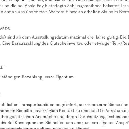
und die bei Apple Pay hinterlegte Zahlungsmethode belastet. Ihre
icht an uns übermittelt. Weitere Hinweise erhalten Sie beim Beste
CARDS
ds) sind ab dem Ausstellungsdatum maximal drei Jahre gültig. Die 
. Eine Barauszahlung des Gutscheinwertes oder etwaiger Teil-/Res
ALT
ollständigen Bezahlung unser Eigentum.
N
htlichen Transportschäden angeliefert, so reklamieren Sie solche 
 nehmen Sie bitte unverzüglich Kontakt zu uns auf. Die Versäumun
Ihre gesetzlichen Ansprüche und deren Durchsetzung, insbesonde
einerlei Konsequenzen. Sie helfen uns aber, unsere eigenen Ans
ansportversicherung geltend machen zu können.