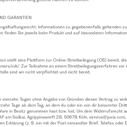
UND GARANTIEN
Mängelhaftungsrecht. Informationen zu gegebenenfalls geltenden z
 finden Sie jeweils beim Produkt und auf besonderen Information
 stellt eine Plattform zur Online-Streitbeilegung (OS) bereit, die
umers/odr/.
Zur Teilnahme an einem Streitbeilegungsverfahren vor 
lle sind wir nicht verpflichtet und nicht bereit.
n vierzehn Tagen ohne Angabe von Gründen diesen Vertrag zu wide
erzehn Tage ab dem Tag, an dem du oder ein von dir benannter Dritte
te Ware in Besitz genommen hast bzw. hat. Um dein Widerrufsrecht 
 am Südkai, Agrippinawerft 28, 50678 Köln,
service@juvia.com
,
gen Erklärung (z. B. ein mit der Post versandter Brief, Telefax oder