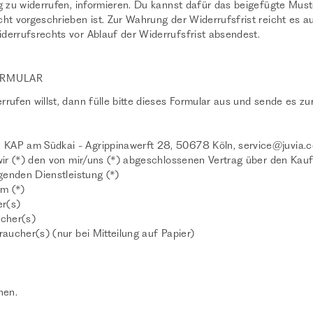
g zu widerrufen, informieren. Du kannst dafür das beigefügte Mus
ht vorgeschrieben ist. Zur Wahrung der Widerrufsfrist reicht es au
derrufsrechts vor Ablauf der Widerrufsfrist absendest.
ORMULAR
rufen willst, dann fülle bitte dieses Formular aus und sende es zu
KAP am Südkai - Agrippinawerft 28, 50678 Köln,
service@juvia.
/wir (*) den von mir/uns (*) abgeschlossenen Vertrag über den Kau
lgenden Dienstleistung (*)
am (*)
r(s)
ucher(s)
raucher(s) (nur bei Mitteilung auf Papier)
hen.