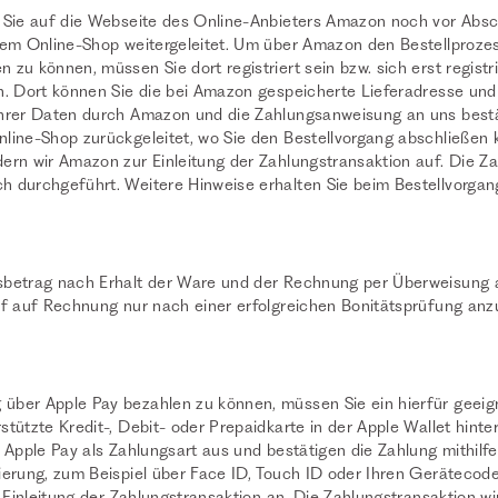
 Sie auf die Webseite des Online-Anbieters Amazon noch vor Absc
rem Online-Shop weitergeleitet. Um über Amazon den Bestellproze
zu können, müssen Sie dort registriert sein bzw. sich erst registr
n. Dort können Sie die bei Amazon gespeicherte Lieferadresse u
hrer Daten durch Amazon und die Zahlungsanweisung an uns bestä
line-Shop zurückgeleitet, wo Sie den Bestellvorgang abschließen
ern wir Amazon zur Einleitung der Zahlungstransaktion auf. Die Za
 durchgeführt. Weitere Hinweise erhalten Sie beim Bestellvorgan
betrag nach Erhalt der Ware und der Rechnung per Überweisung 
uf auf Rechnung nur nach einer erfolgreichen Bonitätsprüfung anz
ber Apple Pay bezahlen zu können, müssen Sie ein hierfür geeig
tützte Kredit-, Debit- oder Prepaidkarte in der Apple Wallet hinte
 Apple Pay als Zahlungsart aus und bestätigen die Zahlung mithilf
ierung, zum Beispiel über Face ID, Touch ID oder Ihren Gerätecod
e Einleitung der Zahlungstransaktion an. Die Zahlungstransaktion w