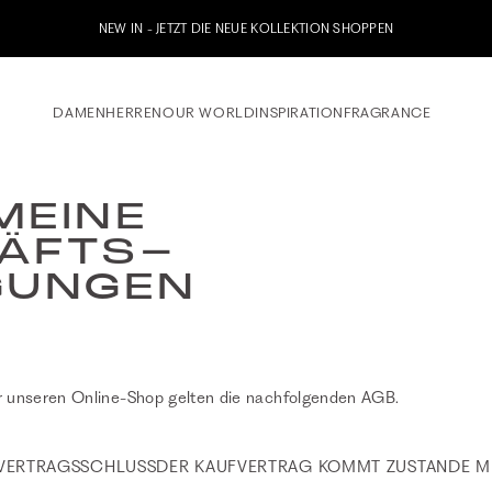
NEW IN - JETZT DIE NEUE KOLLEKTION SHOPPEN
DAMEN
HERREN
OUR WORLD
INSPIRATION
FRAGRANCE
MEINE
ÄFTS-
GUNGEN
er unseren Online-Shop gelten die nachfolgenden AGB.
 VERTRAGSSCHLUSSDER KAUFVERTRAG KOMMT ZUSTANDE MI