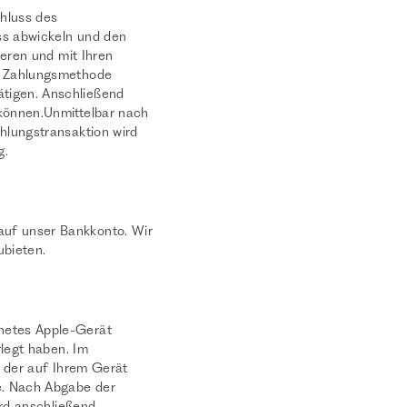
hluss des
ss abwickeln und den
ieren und mit Ihren
nd Zahlungsmethode
tigen. Anschließend
 können.Unmittelbar nach
hlungstransaktion wird
g.
auf unser Bankkonto. Wir
ubieten.
netes Apple-Gerät
rlegt haben. Im
e der auf Ihrem Gerät
e. Nach Abgabe der
ird anschließend