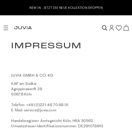
NEW IN - JETZT DIE NEUE KOLLEKTION SHOPPEN
IMPRESSUM
JUVIA GMBH & CO. KG
KAP am Südkai
Agrippinawerft 28
50678 Köln
Telefon:
+49 (0)221 46 70 68 01
E-Mail:
service@juvia.com
Handelsregister: Amtsgericht Köln, HRA 30562
Umsatzsteuer-Identifikationsnummer: DE291078913