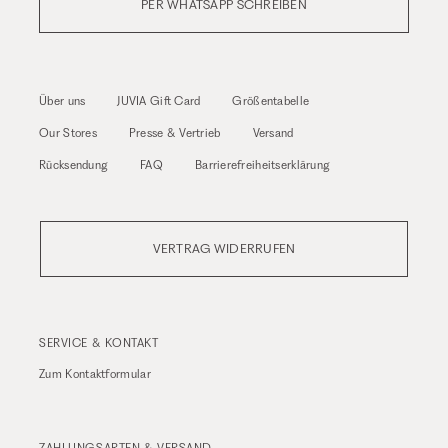
PER WHATSAPP SCHREIBEN
Über uns
JUVIA Gift Card
Größentabelle
Our Stores
Presse & Vertrieb
Versand
Rücksendung
FAQ
Barrierefreiheitserklärung
VERTRAG WIDERRUFEN
SERVICE & KONTAKT
Zum
Kontaktformular
ZAHLUNGSARTEN & VERSAND