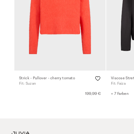
Strick - Pullover - cherry tomato
Viscose Stret
Fit: Suzan
Fit: Faiza
199,99 €
+ 7 Farben