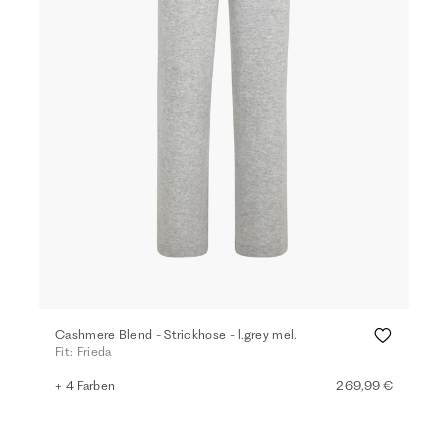
Cashmere Blend - Strickhose - l.grey mel.
Fit: Frieda
+ 4 Farben
269,99 €