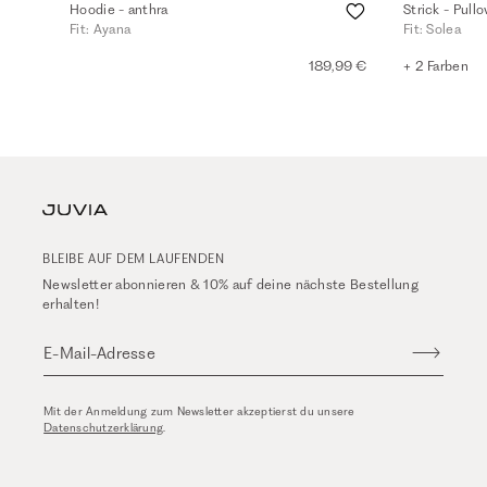
Hoodie - anthra
Strick - Pull
Fit: Ayana
Fit: Solea
189,99 €
+ 2 Farben
BLEIBE AUF DEM LAUFENDEN
Newsletter abonnieren & 10% auf deine nächste Bestellung
erhalten!
E-Mail-Adresse
Mit der Anmeldung zum Newsletter akzeptierst du unsere
Datenschutzerklärung
.