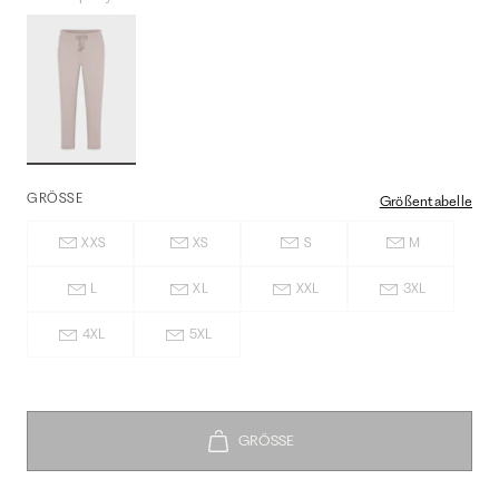
GRÖSSE
Größentabelle
XXS
XS
S
M
L
XL
XXL
3XL
4XL
5XL