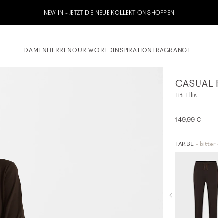
Jetzt zu unserem Whatsapp Newsletter anmelden & 10% Willkommensgu
DAMEN
HERREN
OUR WORLD
INSPIRATION
FRAGRANCE
CASUAL 
Fit: Ellis
149,99 €
FARBE
- bitter