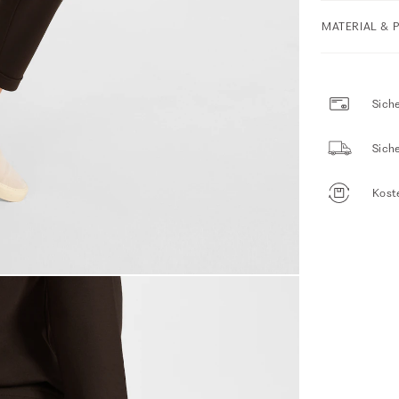
MATERIAL & 
Siche
Sich
Kost