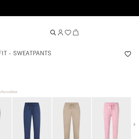
tschein erhalten
FIT - SWEATPANTS
 chocolate