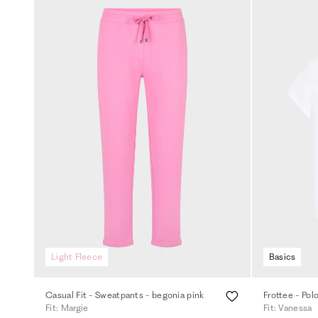
Light Fleece
Basics
Casual Fit - Sweatpants - begonia pink
Frottee - Pol
Fit: Margie
Fit: Vanessa