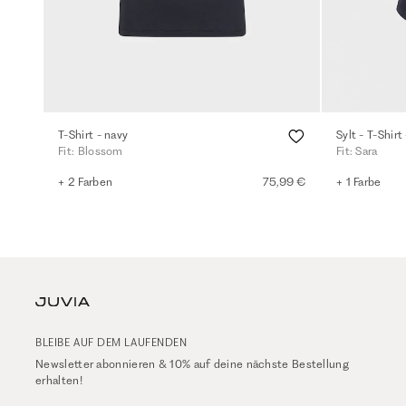
T-Shirt - navy
Sylt - T-Shirt
Fit: Blossom
Fit: Sara
+ 2 Farben
75,99 €
+ 1 Farbe
BLEIBE AUF DEM LAUFENDEN
Newsletter abonnieren & 10% auf deine nächste Bestellung
erhalten!