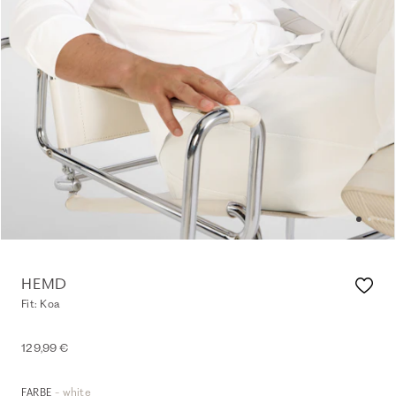
HEMD
Fit: Koa
129,99 €
- white
FARBE