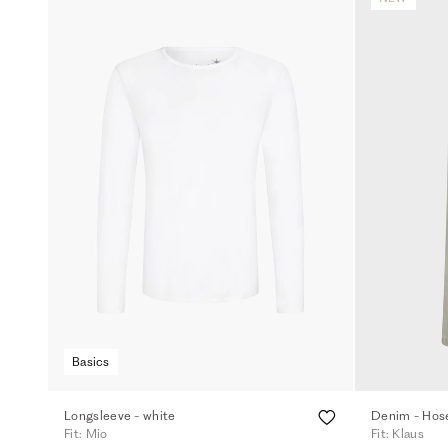
Basics
Longsleeve - white
Denim - Hose
Fit: Mio
Fit: Klaus