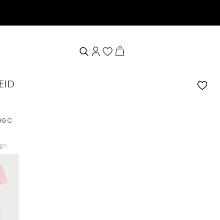
lten
EID
99 €
ngo