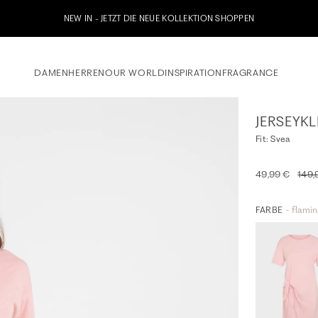
Jetzt zu unserem Whatsapp Newsletter anmelden & 10% Willkommensgutschein erha
DAMEN
HERREN
OUR WORLD
INSPIRATION
FRAGRANCE
JERSEYKL
Fit: Svea
49,99 €
149,
FARBE
- flami