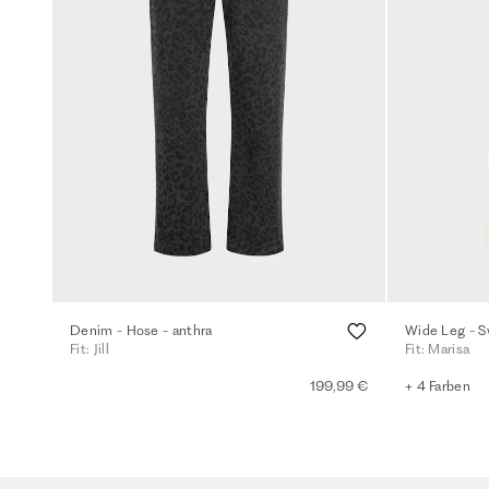
Denim - Hose - anthra
Wide Leg - S
Fit: Jill
Fit: Marisa
199,99 €
+ 4 Farben