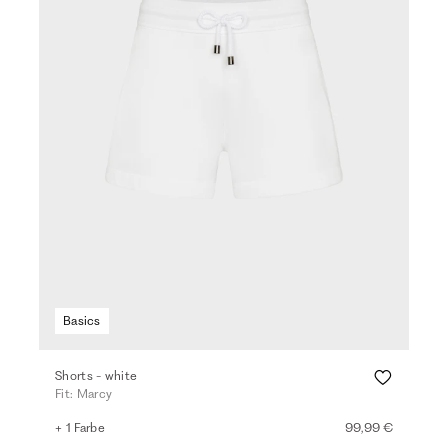
Basics
Shorts - white
Fit: Marcy
+ 1 Farbe
99,99 €