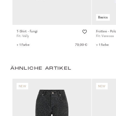
Basics
T-Shirt - fungi
Frottee - Pol
Fit: Vally
Fit: Vanessa
+ 1 Farbe
79,99 €
+ 1 Farbe
ÄHNLICHE ARTIKEL
NEW
NEW