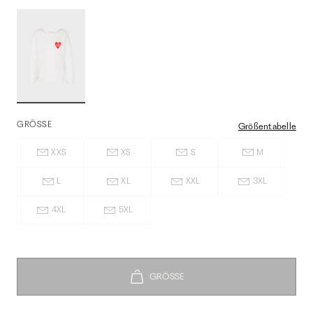
GRÖSSE
Größentabelle
XXS
XS
S
M
L
XL
XXL
3XL
4XL
5XL