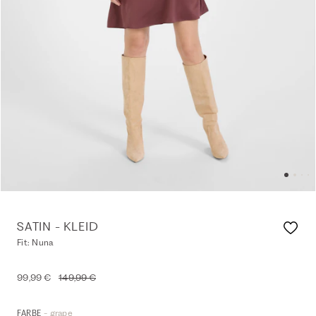
SATIN - KLEID
Fit: Nuna
99,99 €
149,99 €
- grape
FARBE