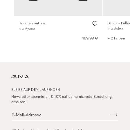
Hoodie - anthra
Strick - Pull
Fit: Ayana
Fit: Solea
189,99 €
+ 2 Farben
BLEIBE AUF DEM LAUFENDEN
Newsletter abonnieren & 10% auf deine nächste Bestellung
erhalten!
E-Mail-Adresse