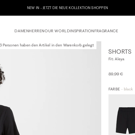
Jetzt zu unserem Whatsapp Newsletter anmelden & 10% Willkommensgutschei
DAMEN
HERREN
OUR WORLD
INSPIRATION
FRAGRANCE
6 Personen haben den Artikel in den Warenkorb gelegt
SHORTS
Fit: Aleya
89,99 €
FARBE
- black