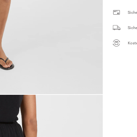
Siche
Sich
Kost