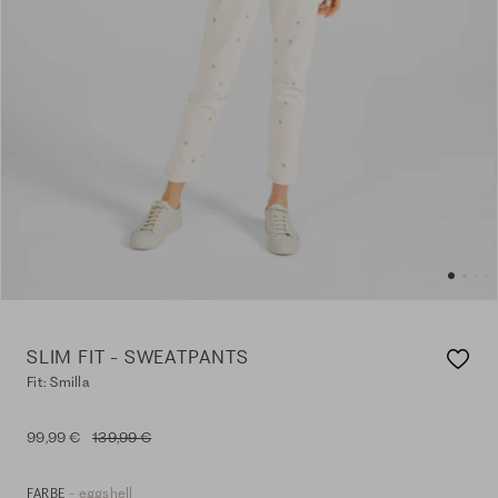
SLIM FIT - SWEATPANTS
Fit: Smilla
99,99 €
139,99 €
- eggshell
FARBE