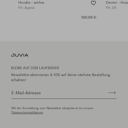
Hoodie - anthra
Denim - Hose
Fit: Ayana
Fit: Jill
189,99 €
BLEIBE AUF DEM LAUFENDEN
Newsletter abonnieren & 10% auf deine nächste Bestellung
erhalten!
E-Mail-Adresse
Mit der Anmeldung zum Newsletter akzeptierst du unsere
Datenschutzerklärung
.