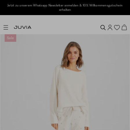
Jetzt zu unserem Whatsapp Newsletter anmelden & 10% Willkommensgutschein
erhalten
Sale