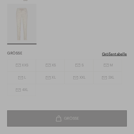
GRÖSSE
Größentabelle
XXS
XS
S
M
L
XL
XXL
3XL
4XL