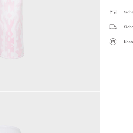
Siche
Sich
Kost