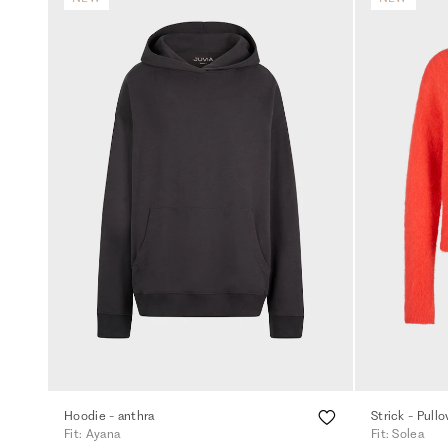
Hoodie - anthra
Strick - Pull
Fit: Ayana
Fit: Solea