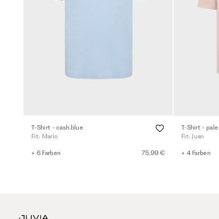
T-Shirt - cash.blue
T-Shirt - pale
Fit: Mario
Fit: Juan
+ 6 Farben
75,99 €
+ 4 Farben