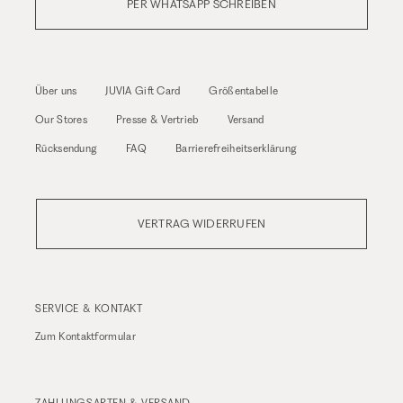
PER WHATSAPP SCHREIBEN
Über uns
JUVIA Gift Card
Größentabelle
Our Stores
Presse & Vertrieb
Versand
Rücksendung
FAQ
Barrierefreiheitserklärung
VERTRAG WIDERRUFEN
SERVICE & KONTAKT
Zum
Kontaktformular
ZAHLUNGSARTEN & VERSAND