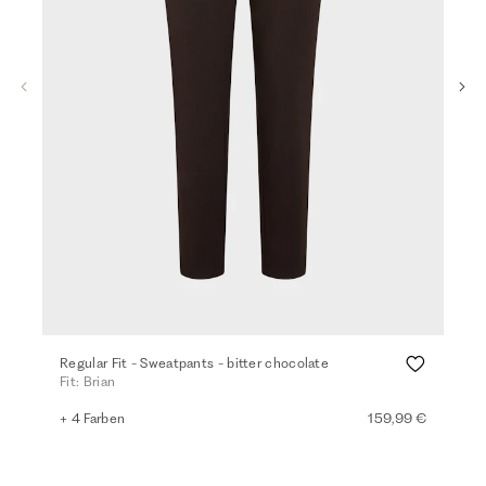
Regular Fit - Sweatpants - bitter chocolate
Reg
Fit: Brian
Fit:
+ 4 Farben
159,99 €
+ 5