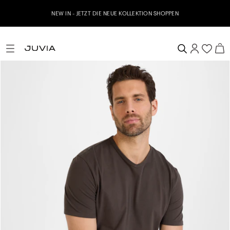
Jetzt zu unserem Whatsapp Newsletter anmelden & 10% Willk
N
erhalten