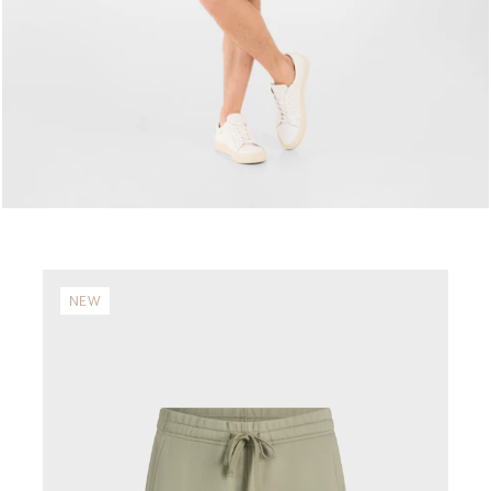
NEW
N