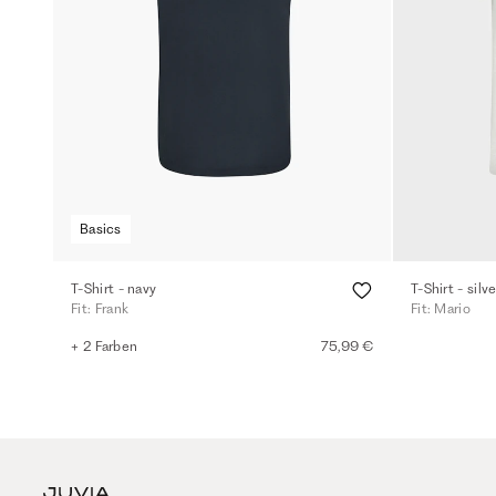
Basics
T-Shirt - navy
T-Shirt - sil
Fit: Frank
Fit: Mario
+ 2 Farben
75,99 €