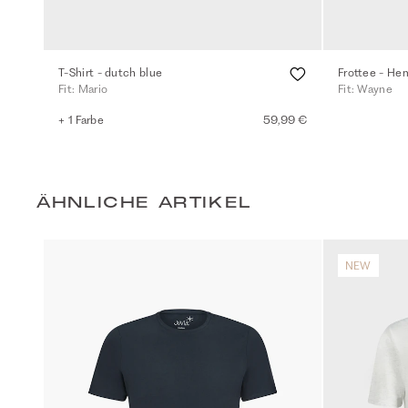
T-Shirt - dutch blue
Frottee - He
Fit: Mario
Fit: Wayne
+ 1 Farbe
59,99 €
ÄHNLICHE ARTIKEL
NEW