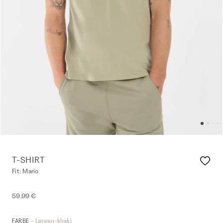
T-SHIRT
Fit: Mario
59,99 €
- l.green-khaki
FARBE