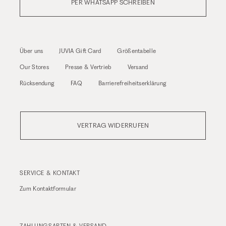
PER WHATSAPP SCHREIBEN
Über uns
JUVIA Gift Card
Größentabelle
Our Stores
Presse & Vertrieb
Versand
Rücksendung
FAQ
Barrierefreiheitserklärung
VERTRAG WIDERRUFEN
SERVICE & KONTAKT
Zum
Kontaktformular
ZAHLUNGSARTEN & VERSAND