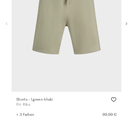
Shorts - l.green-khaki
Den
Fit: Riko
Fit:
+ 3 Farben
99,99 €