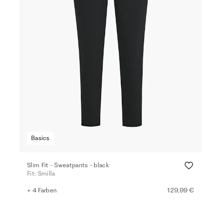
Basics
Slim Fit - Sweatpants - black
Fit: Smilla
+ 4 Farben
129,99 €