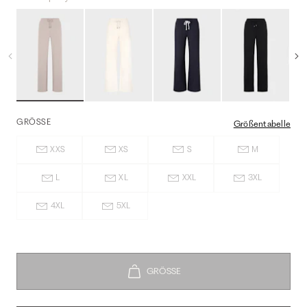
GRÖSSE
Größentabelle
XXS
XS
S
M
L
XL
XXL
3XL
4XL
5XL