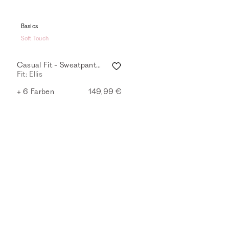
Basics
Soft Touch
Casual Fit - Sweatpants - eggshell
Fit: Ellis
+ 6 Farben
149,99 €