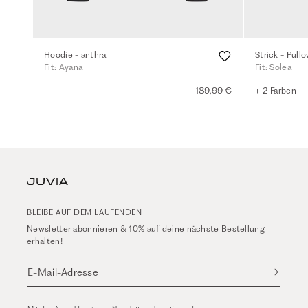
Hoodie - anthra
Strick - Pull
Fit: Ayana
Fit: Solea
189,99 €
+ 2 Farben
BLEIBE AUF DEM LAUFENDEN
Newsletter abonnieren & 10% auf deine nächste Bestellung
erhalten!
E-Mail-Adresse