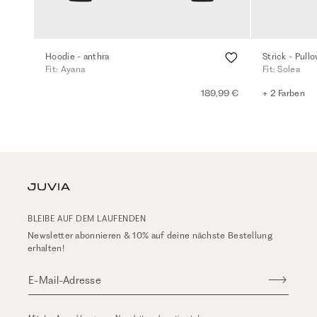
Hoodie - anthra
Strick - Pull
Fit: Ayana
Fit: Solea
189,99 €
+ 2 Farben
BLEIBE AUF DEM LAUFENDEN
Newsletter abonnieren & 10% auf deine nächste Bestellung
erhalten!
E-Mail-Adresse