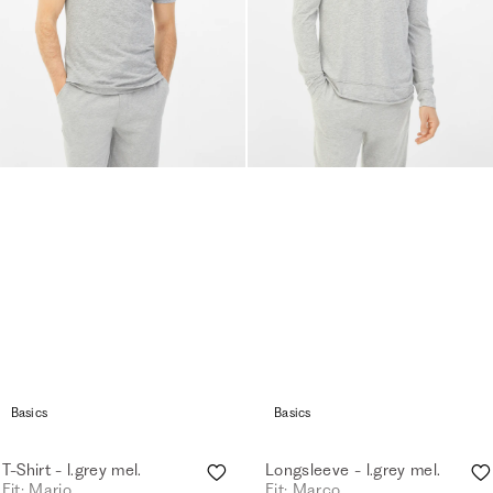
Basics
Basics
T-Shirt - l.grey mel.
Longsleeve - l.grey mel.
Fit: Mario
Fit: Marco