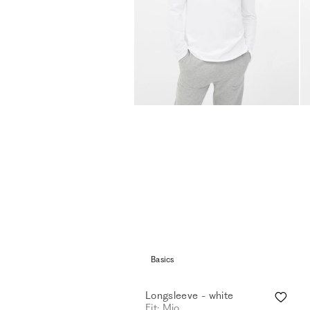
Basics
Longsleeve - white
Fit: Mio