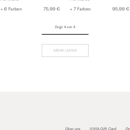
+ 6 Farben
75,99 €
+ 7 Farben
95,99 €
Zeigt 4 von 4
MEHR LADEN
Über uns
JUVIA Gift Card
Gr