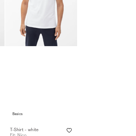
Basics
T-Shirt - white
Fit: Nico