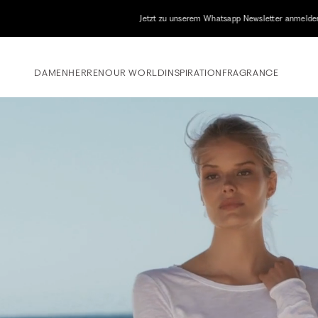
etzt zu unserem Whatsapp Newsletter anmelden & 10% Willkommensgutschein erhalt
DAMEN
HERREN
OUR WORLD
INSPIRATION
FRAGRANCE