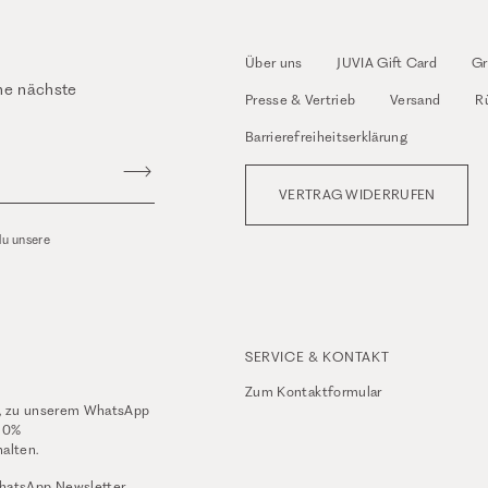
Über uns
JUVIA Gift Card
Gr
ne nächste
Presse & Vertrieb
Versand
R
Barrierefreiheitserklärung
VERTRAG WIDERRUFEN
du unsere
SERVICE & KONTAKT
Zum
Kontaktformular
, zu unserem WhatsApp
10%
alten.
hatsApp Newsletter