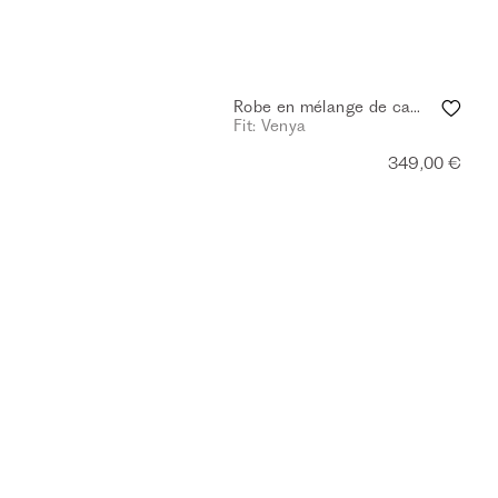
Robe en mélange de cachemire - anthra.mel.
Fit: Venya
349,00 €