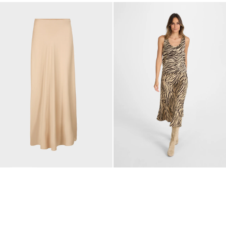
UVIA
tter et obtenez 10 % de
ne commande !