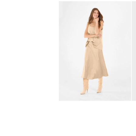
NEWSLETTER J
Abonnez-vous à notre newsle
réduction sur votre prochai