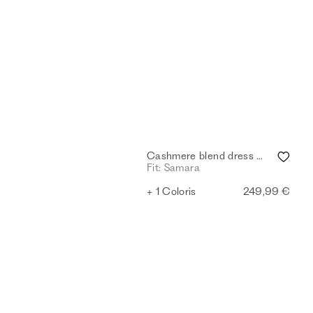
Cashmere blend dress - mink mel.
Fit: Samara
+ 1 Coloris
249,99 €