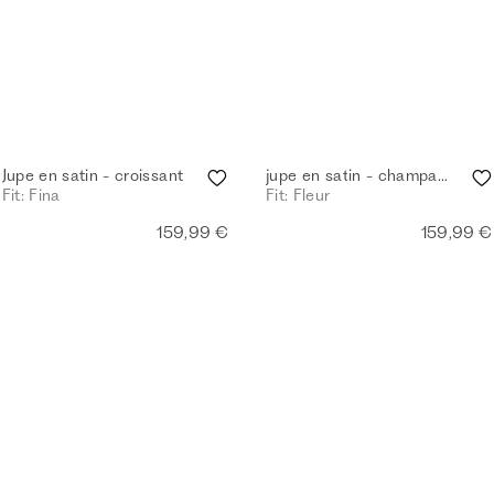
 vous acceptez notre
Jupe en satin - croissant
jupe en satin - champagne
Fit: Fina
Fit: Fleur
159,99 €
159,99 €