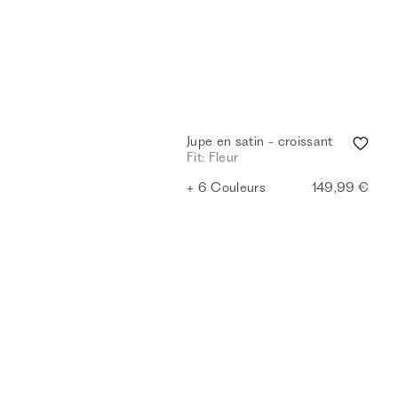
Adresse e-mail
En soumettant le formulaire,
politique de confidentialité
.
Jupe en satin - croissant
Fit: Fleur
+ 6 Couleurs
149,99 €