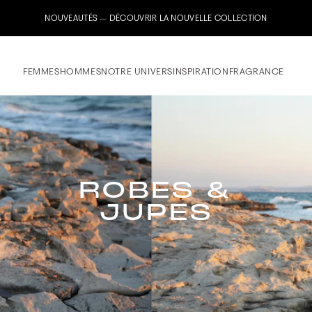
Inscrivez-vous maintenant à notre newsletter & recevez un bon de bienvenue de 1
FEMMES
HOMMES
NOTRE UNIVERS
INSPIRATION
FRAGRANCE
ROBES &
JUPES