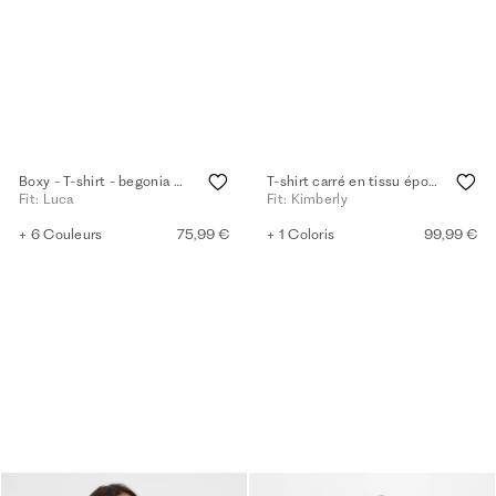
Boxy - T-shirt - begonia pink
T-shirt carré en tissu éponge - begonia pink
Fit: Luca
Fit: Kimberly
+ 6 Couleurs
75,99 €
+ 1 Coloris
99,99 €