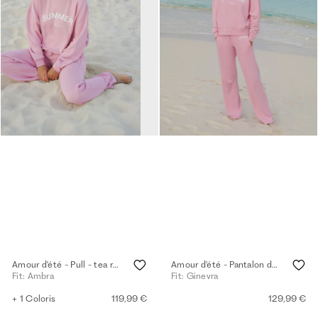
Amour d'été - Pull - tea rose
Amour d'été - Pantalon de survêtement à jambes larges - tea rose
Fit: Ambra
Fit: Ginevra
+ 1 Coloris
119,99 €
129,99 €