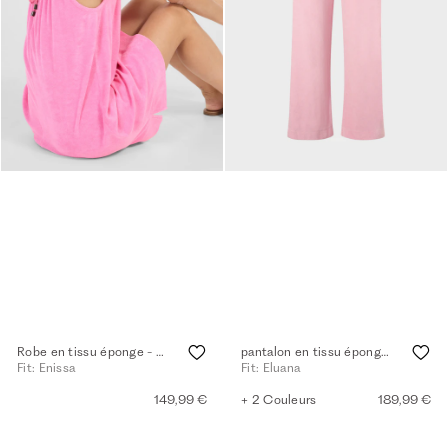
Robe en tissu éponge - begonia pink
pantalon en tissu éponge - tea rose
Fit: Enissa
Fit: Eluana
149,99 €
+ 2 Couleurs
189,99 €