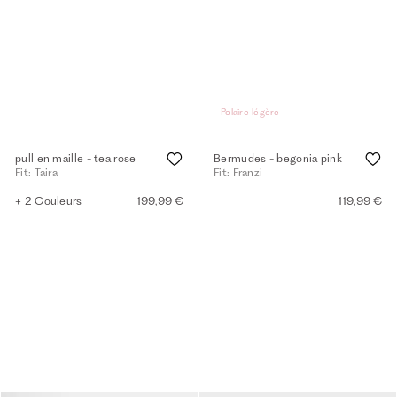
Polaire légère
pull en maille - tea rose
Bermudes - begonia pink
Fit: Taira
Fit: Franzi
+ 2 Couleurs
199,99 €
119,99 €