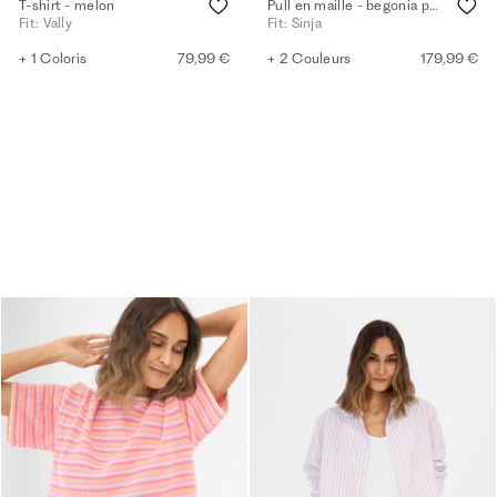
T-shirt - melon
Pull en maille - begonia pink
Fit: Vally
Fit: Sinja
+ 1 Coloris
79,99 €
+ 2 Couleurs
179,99 €