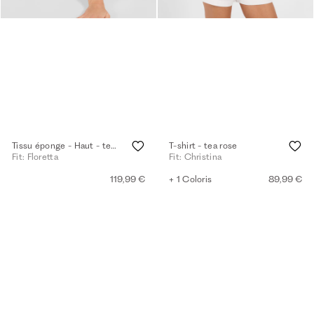
Tissu éponge - Haut - tea rose
T-shirt - tea rose
Fit: Floretta
Fit: Christina
119,99 €
+ 1 Coloris
89,99 €