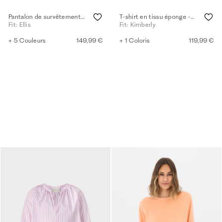
Pantalon de survêtement coupe décontractée - tea rose
T-shirt en tissu éponge - Coupe carrée - tea rose
Fit: Ellis
Fit: Kimberly
+ 5 Couleurs
149,99 €
+ 1 Coloris
119,99 €