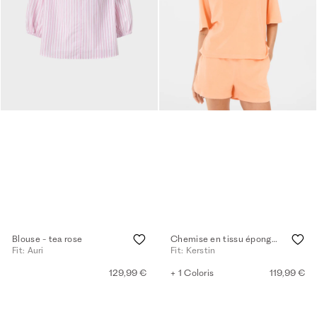
Blouse - tea rose
Chemise en tissu éponge - melon
Fit: Auri
Fit: Kerstin
129,99 €
+ 1 Coloris
119,99 €