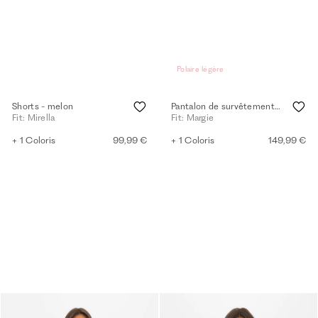
Polaire légère
Shorts - melon
Pantalon de survêtement coupe décontractée - begonia pink
Fit: Mirella
Fit: Margie
+ 1 Coloris
99,99 €
+ 1 Coloris
149,99 €