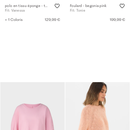
polo en tissu éponge - tea rose
Foulard - begonia pink
Fit: Vanessa
Fit: Tonie
+ 1 Coloris
129,99 €
199,99 €