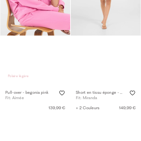
Polaire légère
Pull-over - begonia pink
Short en tissu éponge - melon
Fit: Aimée
Fit: Miranda
139,99 €
+ 2 Couleurs
149,99 €