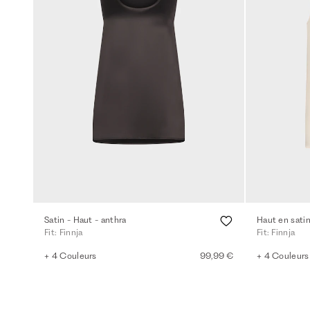
Satin - Haut - anthra
Haut en sati
Fit: Finnja
Fit: Finnja
+ 4 Couleurs
99,99 €
+ 4 Couleurs