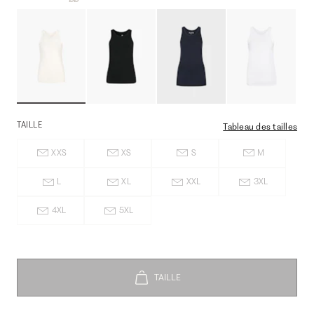
TAILLE
Tableau des tailles
XXS
XS
S
M
L
XL
XXL
3XL
4XL
5XL