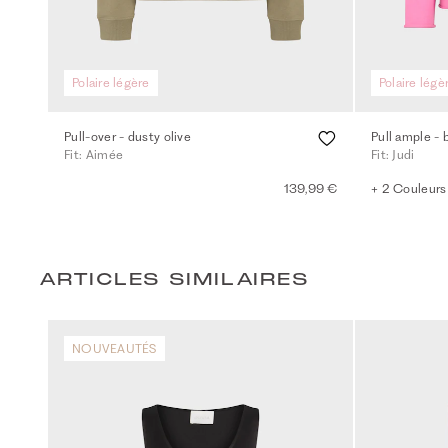
Polaire légère
Polaire légè
Pull-over - dusty olive
Pull ample - 
Fit: Aimée
Fit: Judi
139,99 €
+ 2 Couleurs
ARTICLES SIMILAIRES
NOUVEAUTÉS