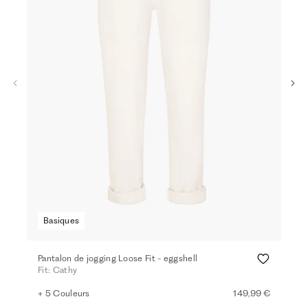
Basiques
Ba
Pantalon de jogging Loose Fit - eggshell
Pant
Fit: Cathy
Fit:
+ 5 Couleurs
149,99 €
+ 2