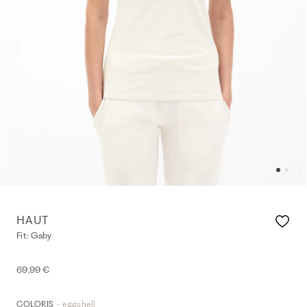
HAUT
Fit: Gaby
69,99 €
- eggshell
COLORIS