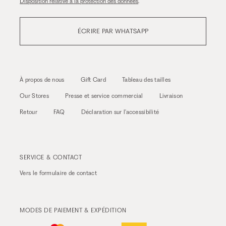
Disposition relative à la protection des données
.
ÉCRIRE PAR WHATSAPP
À propos de nous
Gift Card
Tableau des tailles
Our Stores
Presse et service commercial
Livraison
Retour
FAQ
Déclaration sur l'accessibilité
SERVICE & CONTACT
Vers le
formulaire de contact
MODES DE PAIEMENT & EXPÉDITION