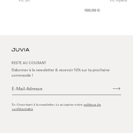
Fit: Jill
Fit: Ayana
199,99 €
RESTE AU COURANT
S'abonner à la newsletter & recevoir 10% sur ta prochaine
commande !
E-Mail-Adresse
En t'inscrivant à la newsletter, tu acceptes notre
politique de
confidentialité
.