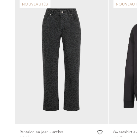
NOUVEAUTÉS
NOUVEAUT
Pantalon en jean - anthra
Sweatshirt à