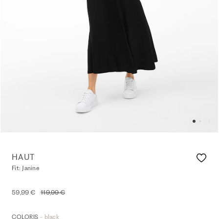
HAUT
Fit: Janine
59,99 €
119,99 €
- black
COLORIS