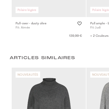
Polaire légère
Polaire légè
Pull-over - dusty olive
Pull ample - 
Fit: Aimée
Fit: Judi
139,99 €
+ 2 Couleurs
ARTICLES SIMILAIRES
NOUVEAUTÉS
NOUVEAUT