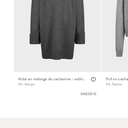
Robe en mélange de cachemire - anthra.mel.
Pull en cache
Fit: Venya
Fit: Samia
349,00 €