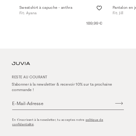
Sweatshirt à capuche - anthra
Pantalon en j
Fit: Ayana
Fit: Jill
189,99 €
RESTE AU COURANT
S'abonner à la newsletter & recevoir 10% sur ta prochaine
commande !
E-Mail-Adresse
En t'inscrivant à la newsletter, tu acceptes notre
politique de
confidentialité
.