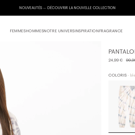
FEMMES
HOMMES
NOTRE UNIVERS
INSPIRATION
FRAGRANCE
PANTALO
24,99 €
99,9
COLORIS
- bl