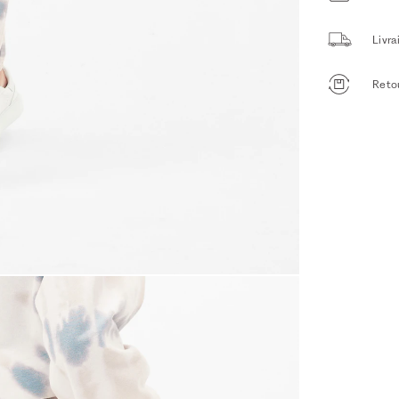
Livr
Retou