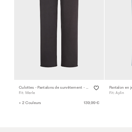
Culottes - Pantalons de survêtement - anthra
Pantalon en 
Fit: Merle
Fit: Aylin
+ 2 Couleurs
139,99 €