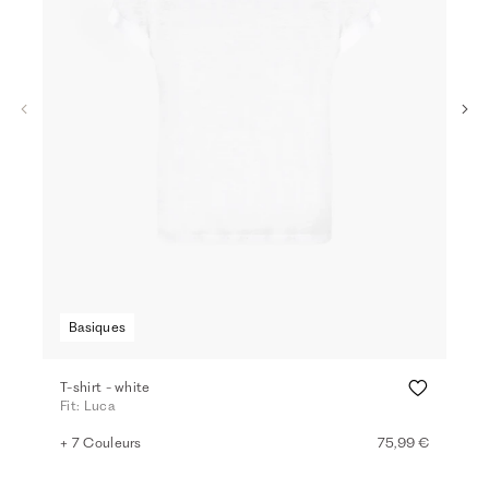
Basiques
T-shirt - white
T-sh
Fit: Luca
Fit:
+ 7 Couleurs
75,99 €