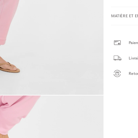
MATIÈRE ET 
Paiem
Livr
Retou