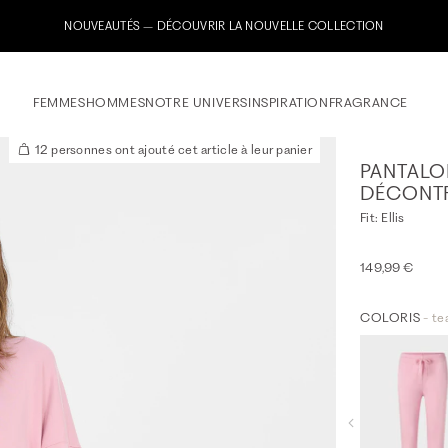
Inscrivez-vous maintenant à notre newsletter & recevez un bon de bienvenue de 1
FEMMES
HOMMES
NOTRE UNIVERS
INSPIRATION
FRAGRANCE
12 personnes ont ajouté cet article à leur panier
PANTALO
DÉCONT
Fit: Ellis
149,99 €
COLORIS
- te