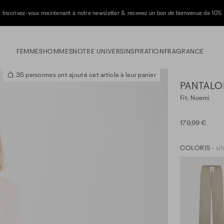
Inscrivez-vous maintenant à notre newsletter & recevez un bon de bienvenue de 10%
FEMMES
HOMMES
NOTRE UNIVERS
INSPIRATION
FRAGRANCE
35 personnes ont ajouté cet article à leur panier
PANTALO
Fit: Noemi
179,99 €
COLORIS
- si