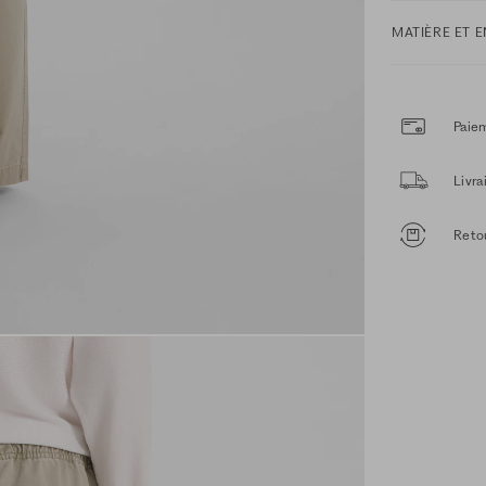
MATIÈRE ET 
Paiem
Livr
Retou