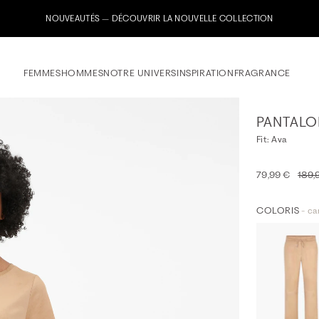
Inscrivez-vous maintenant à notre newsletter & recevez un bon d
FEMMES
HOMMES
NOTRE UNIVERS
INSPIRATION
FRAGRANCE
PANTALO
Fit: Ava
79,99 €
189,
COLORIS
- ca