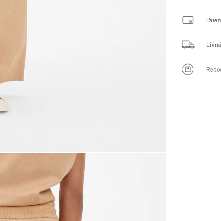
Paiem
Livr
Retou