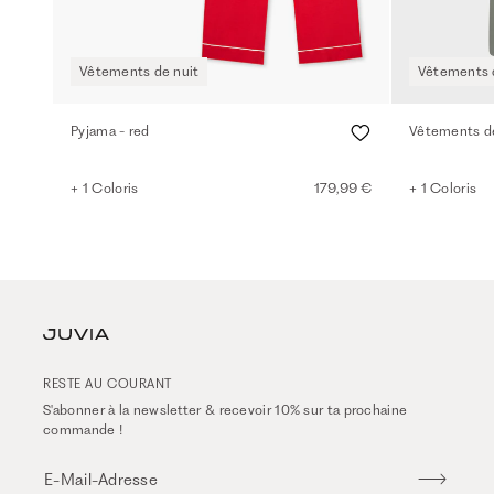
Vêtements de nuit
Vêtements 
Pyjama - red
Vêtements de
+ 1 Coloris
179,99 €
+ 1 Coloris
RESTE AU COURANT
S'abonner à la newsletter & recevoir 10% sur ta prochaine
commande !
E-Mail-Adresse