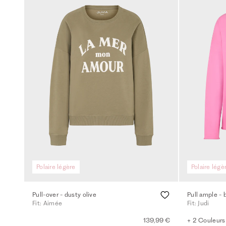
Polaire légère
Polaire légè
Pull-over - dusty olive
Pull ample - 
Fit: Aimée
Fit: Judi
139,99 €
+ 2 Couleurs