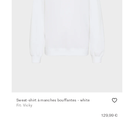
Sweat-shirt à manches bouffantes - white
Fit: Vicky
129,99 €