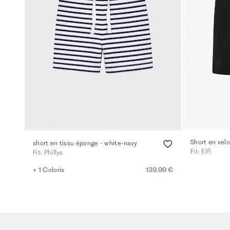
Short en velo
short en tissu éponge - white-navy
Fit: Elfi
Fit: Phillys
+ 1 Coloris
139,99 €