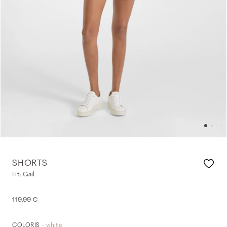
SHORTS
Fit: Gail
119,99 €
- white
COLORIS