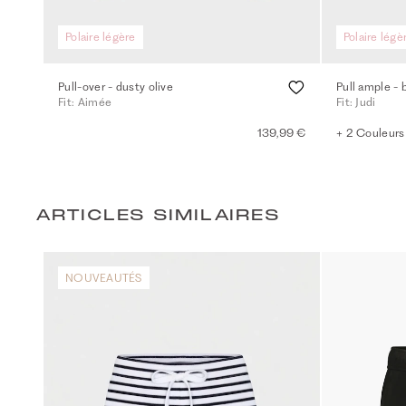
Polaire légère
Polaire légè
Pull-over - dusty olive
Pull ample - 
Fit: Aimée
Fit: Judi
139,99 €
+ 2 Couleurs
ARTICLES SIMILAIRES
NOUVEAUTÉS