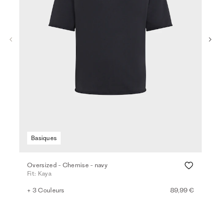
Basiques
Ba
Oversized - Chemise - navy
T-s
Fit: Kaya
Fit:
+ 3 Couleurs
89,99 €
+ 5