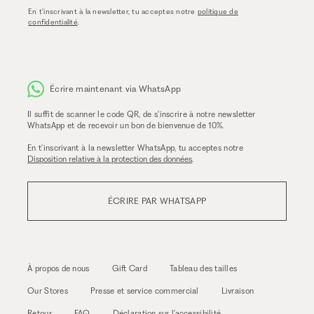
En t'inscrivant à la newsletter, tu acceptes notre
politique de
confidentialité
.
Écrire maintenant via WhatsApp
Il suffit de scanner le code QR, de s'inscrire à notre newsletter
WhatsApp et de recevoir un bon de bienvenue de 10%.
En t'inscrivant à la newsletter WhatsApp, tu acceptes notre
Disposition relative à la protection des données
.
ÉCRIRE PAR WHATSAPP
À propos de nous
Gift Card
Tableau des tailles
Our Stores
Presse et service commercial
Livraison
Retour
FAQ
Déclaration sur l'accessibilité