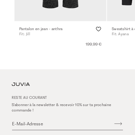
Pantalon en jean - anthra
Sweatshirt à
Fit: Jill
Fit: Ayana
199,99 €
RESTE AU COURANT
S'abonner à la newsletter & recevoir 10% sur ta prochaine
commande !
E-Mail-Adresse