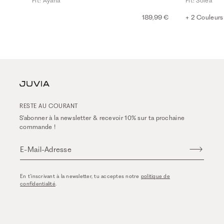
Fit: Ayana
Fit: Solea
189,99 €
+ 2 Couleurs
RESTE AU COURANT
S'abonner à la newsletter & recevoir 10% sur ta prochaine
commande !
E-Mail-Adresse
En t'inscrivant à la newsletter, tu acceptes notre
politique de
confidentialité
.