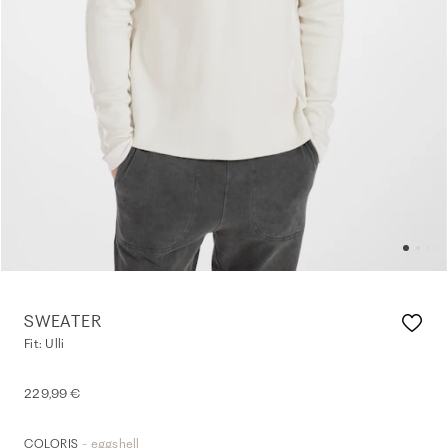
SWEATER
Fit: Ulli
229,99 €
- eggshell
COLORIS