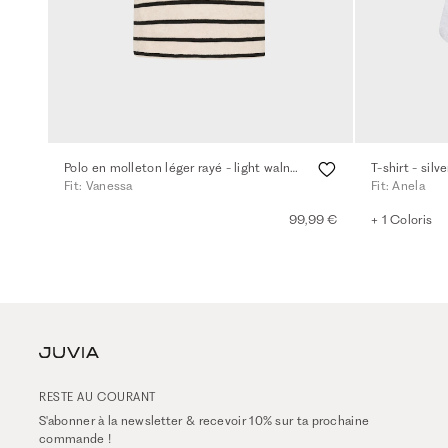
Polo en molleton léger rayé - light walnut
T-shirt - sil
Fit: Vanessa
Fit: Anela
99,99 €
+ 1 Coloris
RESTE AU COURANT
S'abonner à la newsletter & recevoir 10% sur ta prochaine
commande !