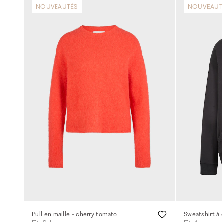
NOUVEAUTÉS
NOUVEAUT
Pull en maille - cherry tomato
Sweatshirt à