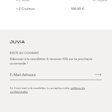
Fit: Solea
Fit: Ayana
+ 2 Couleurs
189,99 €
RESTE AU COURANT
S'abonner à la newsletter & recevoir 10% sur ta prochaine
commande !
E-Mail-Adresse
En t'inscrivant à la newsletter, tu acceptes notre
politique de
confidentialité
.