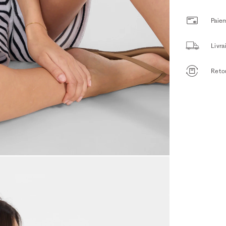
Paiem
Livr
Retou