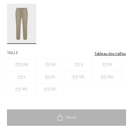
TAILLE
Tableau des tailles
XXS
XS
S
M
L
XL
XXL
3XL
4XL
5XL