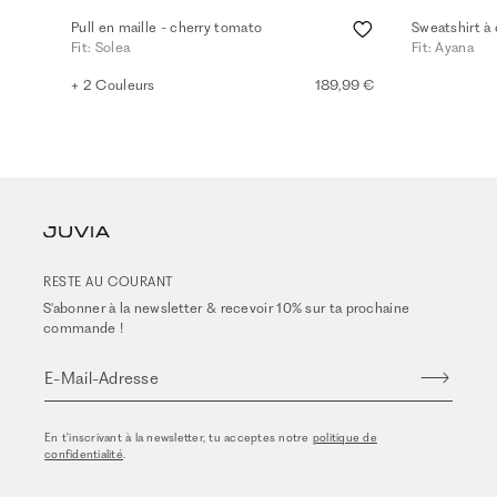
Pull en maille - cherry tomato
Sweatshirt à
Fit: Solea
Fit: Ayana
+ 2 Couleurs
189,99 €
RESTE AU COURANT
S'abonner à la newsletter & recevoir 10% sur ta prochaine
commande !
E-Mail-Adresse
En t'inscrivant à la newsletter, tu acceptes notre
politique de
confidentialité
.