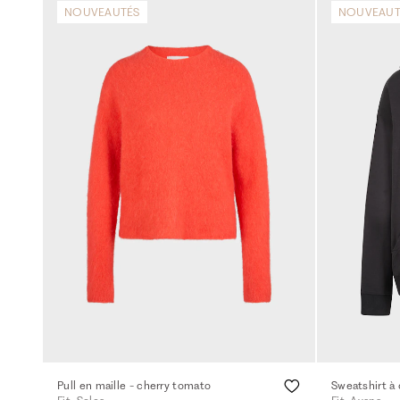
NOUVEAUTÉS
NOUVEAUT
Pull en maille - cherry tomato
Sweatshirt à