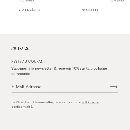
Fit: Solea
Fit: Ayana
+ 2 Couleurs
189,99 €
RESTE AU COURANT
S'abonner à la newsletter & recevoir 10% sur ta prochaine
commande !
E-Mail-Adresse
En t'inscrivant à la newsletter, tu acceptes notre
politique de
confidentialité
.