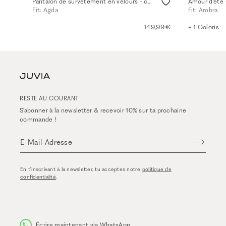
Pantalon de survêtement en velours - crème mel.
Amour d'été -
Fit: Agda
Fit: Ambra
149,99 €
+ 1 Coloris
RESTE AU COURANT
S'abonner à la newsletter & recevoir 10% sur ta prochaine
commande !
E-Mail-Adresse
En t'inscrivant à la newsletter, tu acceptes notre
politique de
confidentialité
.
Écrire maintenant via WhatsApp