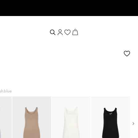
de 10%
sh.blue