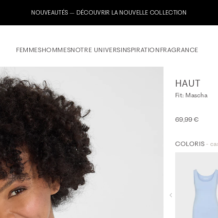
Inscrivez-vous maintenant à notre newsletter & recevez un bon de bienvenue 
FEMMES
HOMMES
NOTRE UNIVERS
INSPIRATION
FRAGRANCE
HAUT
Fit: Mascha
69,99 €
COLORIS
- ca