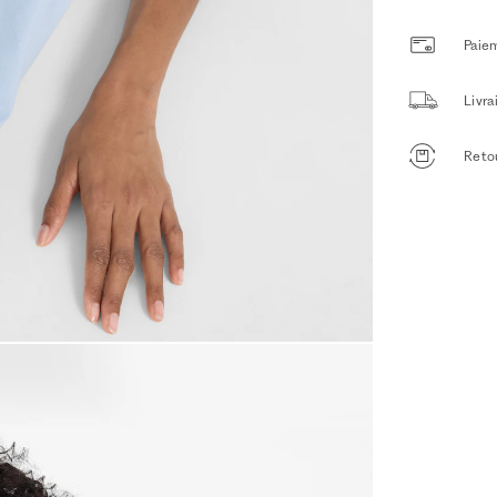
Paiem
Livr
Retou