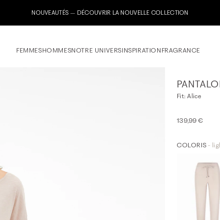
Inscrivez-vous maintenant à notre newsletter & recevez un bon de bienv
FEMMES
HOMMES
NOTRE UNIVERS
INSPIRATION
FRAGRANCE
PANTALO
Fit: Alice
139,99 €
COLORIS
- li