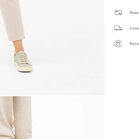
Paiem
Livr
Retou